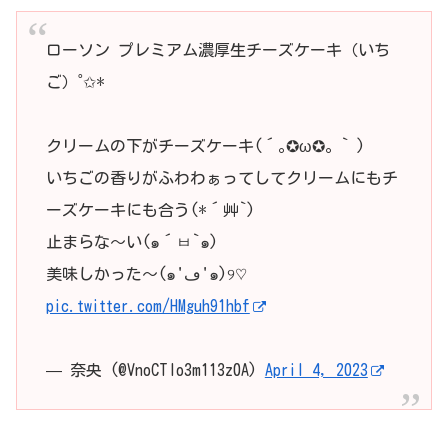
ローソン プレミアム濃厚生チーズケーキ（いち
ご）˚✩*
クリームの下がチーズケーキ(´｡✪ω✪｡ ` )
いちごの香りがふわわぁってしてクリームにもチ
ーズケーキにも合う(*´艸`)
止まらな〜い(๑´ㅂ`๑)
美味しかった〜(๑'ڡ'๑)୨♡
pic.twitter.com/HMguh91hbf
— 奈央 (@VnoCTlo3m113z0A)
April 4, 2023