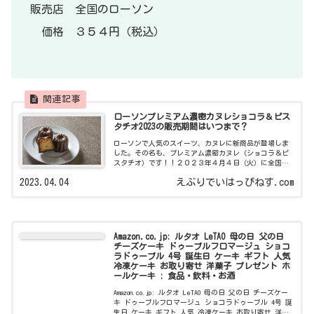
販売店 全国のローソン
価格 ３５４円（税込）
ローソンプレミアム濃密カヌレショコラ＆ピス
タチオ2023の販売期間はいつまで？
ローソンで人気のスイーツ、カヌレに新商品が登場しま
した。その名も、プレミアム濃密カヌレ（ショコラ＆ピ
スタチオ）です！！２０２３年４月４日（火）に全国の
ローソンにて販売開始。新作の濃密カヌレにはピスタチ
2023.04.04
えぶりでいはっぴねす.com
オがトッピングされているため、ピスタチオ
Amazon.co.jp: ルタオ LeTAO 母の日 父の日
チーズケーキ ドゥーブルフロマージュ ショコ
ラドゥーブル 4号 誕生日 ケーキ ギフト 人気
冷凍ケーキ お取り寄せ 洋菓子 プレゼント ホ
ールケーキ : 食品・飲料・お酒
Amazon.co.jp: ルタオ LeTAO 母の日 父の日 チーズケー
キ ドゥーブルフロマージュ ショコラドゥーブル 4号 誕
生日 ケーキ ギフト 人気 冷凍ケーキ お取り寄せ 洋菓