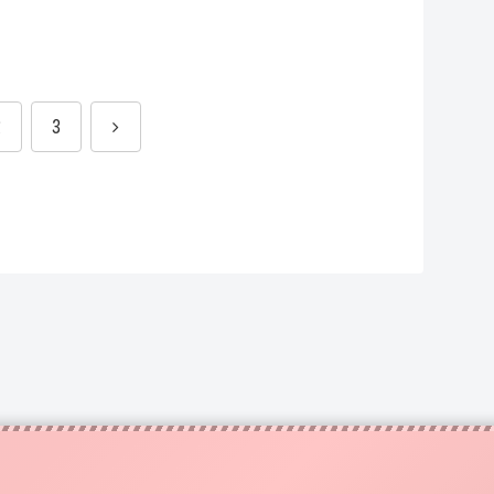
次
2
3
へ