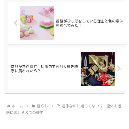
菱餅がひし形をしている理由と色の意味
を調べてみた！
ありがた迷惑!? 初節句で五月人形を勝
手に買われたら？
ホーム
暮らし
連休なのに嬉しくない!? 連休を迷
惑に感じる３つの理由