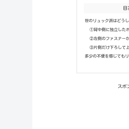
目
世のリュック派はどうし
①背中側に独立した
②左側のファスナー
③片側だけ下ろして
多少の不便を感じてもリ
スポ