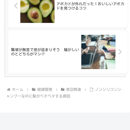
アボカドが外れだった！おいしいアボカ
ドを見つけるコツ
職場が無言で息が詰まりそう 騒がしい
のとどちらがマシ!?
ホーム
健康管理
美容関連
ノンシリコンシ
ャンプーなのに髪がベタベタする原因