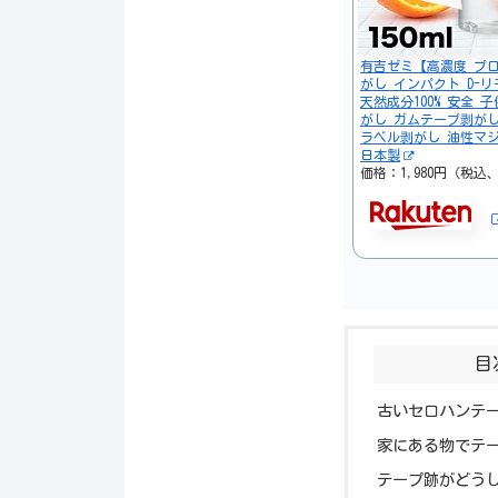
有吉ゼミ【高濃度 プロ
がし インパクト D-リモ
天然成分100% 安全 
がし ガムテープ剥がし
ラベル剥がし 油性マジ
日本製
価格：1,980円（税込
目
古いセロハンテ
家にある物でテ
テープ跡がどう