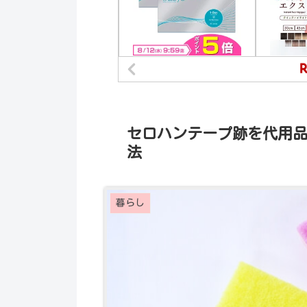
セロハンテープ跡を代用
法
暮らし