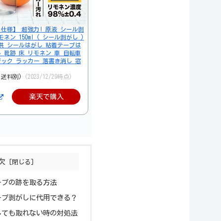
仕様】 超強力! 原液 シール剥
ネン 150ml ( シール剥がし )
子供 シールはがし 粘着テープは
 靴跡 床 リモネン 車 自転車
ック ラッカー 落書き消し 窓
、送料別)
(2023/12/29時点)
楽天で購入
次
ープの跡を取る方法
ープ剥がしに代用できる？
しても取れない時の対処法