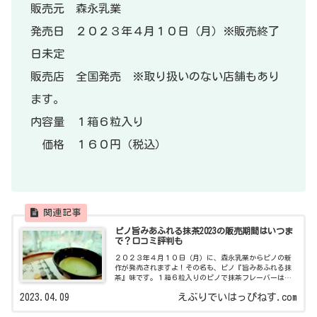
販売元 森永乳業
発売日 ２０２３年４月１０日（月）※販売終了
日未定
販売店 全国発売 ※取り扱いのない店舗もあり
ます。
内容量 １箱６粒入り
価格 １６０円（税込）
ピノ旨みあふれる抹茶2023の販売期間はいつま
で？口コミ評判も
２０２３年４月１０日（月）に、森永乳業からピノの新
作が発売されますよ！その名も、ピノ『旨みあふれる抹
茶』味です。１箱６粒入りのピノで抹茶フレーバーは３
年ぶりの復活ということで、ＳＮＳではピノ＆抹茶好き
2023.04.09
えぶりでいはっぴねす.com
の方が注目していましたよ。表面をコーティ