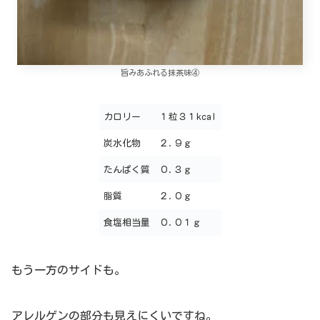
旨みあふれる抹茶味④
カロリー
１粒３１kcal
炭水化物
２.９ｇ
たんぱく質
０.３ｇ
脂質
２.０ｇ
食塩相当量
０.０１ｇ
もう一方のサイドも。
アレルゲンの部分も見えにくいですね。