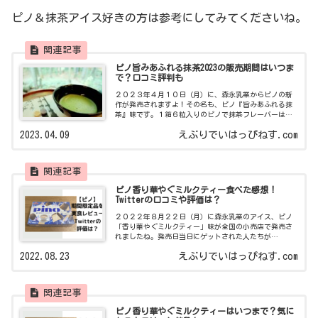
ピノ＆抹茶アイス好きの方は参考にしてみてくださいね。
ピノ旨みあふれる抹茶2023の販売期間はいつま
で？口コミ評判も
２０２３年４月１０日（月）に、森永乳業からピノの新
作が発売されますよ！その名も、ピノ『旨みあふれる抹
茶』味です。１箱６粒入りのピノで抹茶フレーバーは３
年ぶりの復活ということで、ＳＮＳではピノ＆抹茶好き
2023.04.09
えぶりでいはっぴねす.com
の方が注目していましたよ。表面をコーティ
ピノ香り華やぐミルクティー食べた感想！
Twitterの口コミや評価は？
２０２２年８月２２日（月）に森永乳業のアイス、ピノ
「香り華やぐミルクティー」味が全国の小売店で発売さ
れましたね。発売日当日にゲットされた人たちが
Twitterで画像付きのレビューを投稿していたので、新作
2022.08.23
えぶりでいはっぴねす.com
ピノの注目度は高いです。そんなわたし
ピノ香り華やぐミルクティーはいつまで？気に