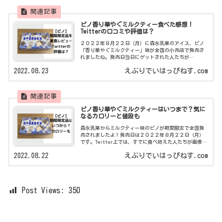
ピノ香り華やぐミルクティー食べた感想！
Twitterの口コミや評価は？
２０２２年８月２２日（月）に森永乳業のアイス、ピノ
「香り華やぐミルクティー」味が全国の小売店で発売さ
れましたね。発売日当日にゲットされた人たちが
Twitterで画像付きのレビューを投稿していたので、新作
2022.08.23
えぶりでいはっぴねす.com
ピノの注目度は高いです。そんなわたし
ピノ香り華やぐミルクティーはいつまで？気に
なるカロリーと値段も
森永乳業からミルクティー味のピノが期間限定で全国発
売されましたよ！発売日は２０２２年８月２２日（月）
です。Twitter上では、すでに食べ終えた人たちが画像付
きでレビューを投稿しており、早くも注目されていま
2022.08.22
えぶりでいはっぴねす.com
す。パッケージを開封した途端、紅茶
Post Views:
350