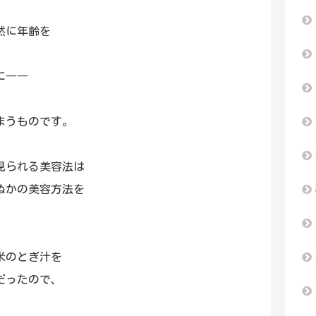
然に年齢を
に――
まうものです。
見られる美容法は
ぬかの美容方法を
米のとぎ汁を
だったので、