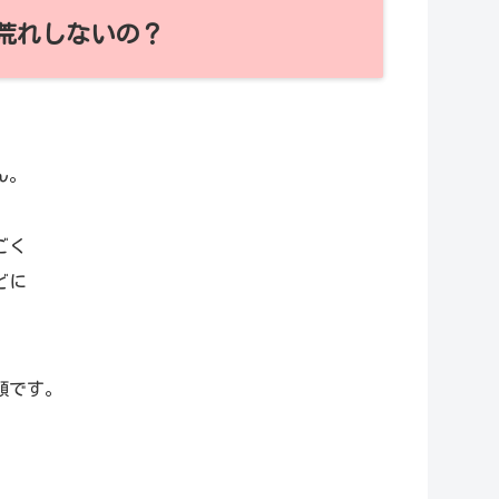
荒れしないの？
ん。
ごく
どに
順です。