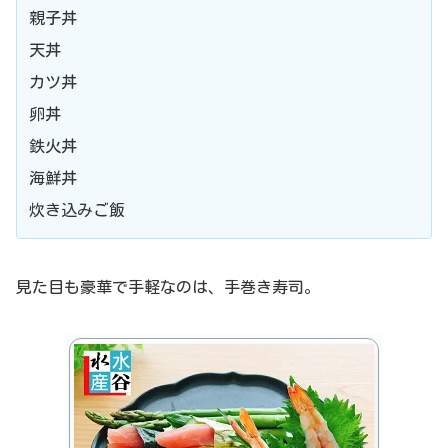
親子丼
天丼
カツ丼
卵丼
鉄火丼
海鮮丼
炊き込みご飯
見た目も豪華で手軽なのは、手巻き寿司。