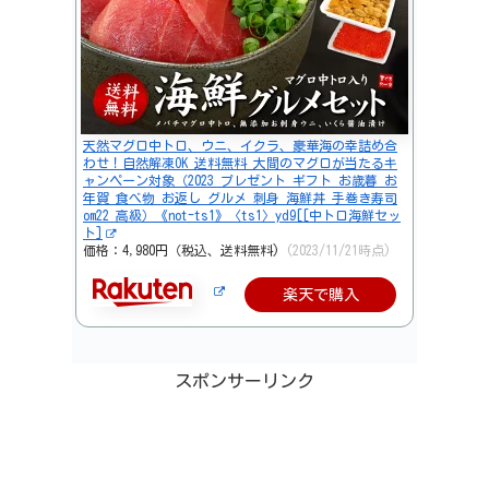
天然マグロ中トロ、ウニ、イクラ、豪華海の幸詰め合
わせ！自然解凍OK 送料無料 大間のマグロが当たるキ
ャンペーン対象（2023 プレゼント ギフト お歳暮 お
年賀 食べ物 お返し グルメ 刺身 海鮮丼 手巻き寿司
om22 高級）《not-ts1》〈ts1〉yd9[[中トロ海鮮セッ
ト]
価格：4,980円（税込、送料無料)
(2023/11/21時点)
楽天で購入
スポンサーリンク